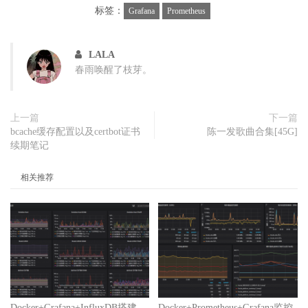
标签：
Grafana
Prometheus
LALA
春雨唤醒了枝芽。
上一篇
下一篇
bcache缓存配置以及certbot证书
陈一发歌曲合集[45G]
续期笔记
相关推荐
Docker+Grafana+InfluxDB搭建
Docker+Prometheus+Grafana监控