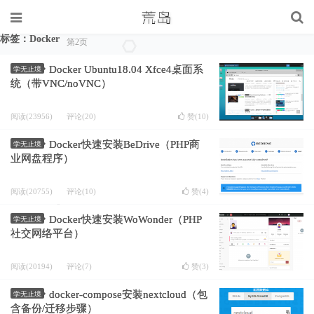
标签：Docker
第2页
Docker Ubuntu18.04 Xfce4桌面系
学无止境
统（带VNC/noVNC）
阅读(23956)
评论(20)
赞(
10
)
Docker快速安装BeDrive（PHP商
学无止境
业网盘程序）
阅读(20755)
评论(10)
赞(
4
)
Docker快速安装WoWonder（PHP
学无止境
社交网络平台）
阅读(20194)
评论(7)
赞(
3
)
docker-compose安装nextcloud（包
学无止境
含备份/迁移步骤）