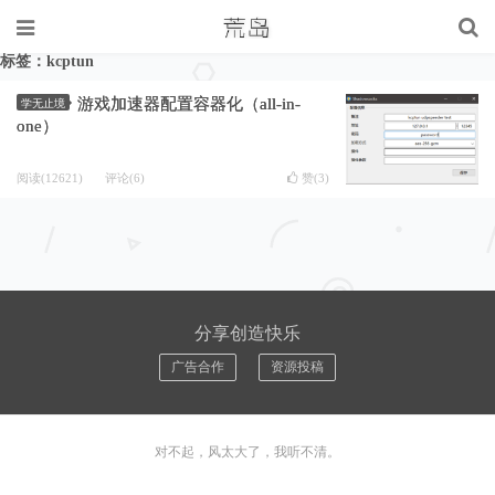
标签：kcptun
游戏加速器配置容器化（all-in-
学无止境
one）
阅读(12621)
评论(6)
赞(
3
)
分享创造快乐
广告合作
资源投稿
对不起，风太大了，我听不清。