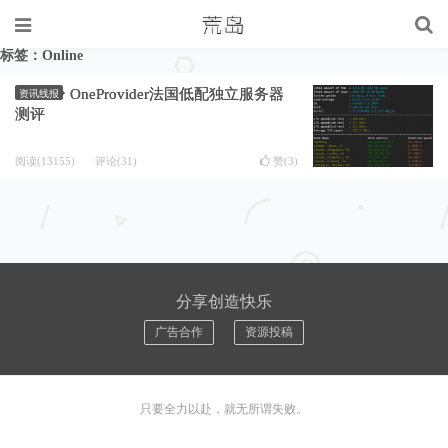
标签：Online
OneProvider法国低配独立服务器
资讯线报
测评
阅读(13155)
评论(31)
赞(
3
)
分享创造快乐
广告合作
资源投稿
只要全力以赴，就无所谓失败。