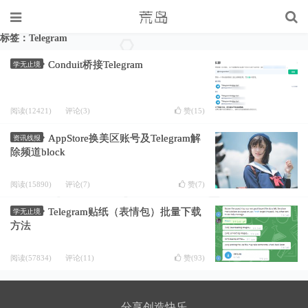
标签：Telegram
Conduit桥接Telegram
学无止境
阅读(12421)
评论(3)
赞(
15
)
AppStore换美区账号及Telegram解
资讯线报
除频道block
阅读(15890)
评论(7)
赞(
7
)
Telegram贴纸（表情包）批量下载
学无止境
方法
阅读(57834)
评论(11)
赞(
93
)
分享创造快乐