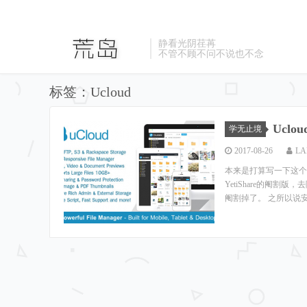
静看光阴荏苒
不管不顾不问不说也不念
标签：Ucloud
Uclo
学无止境
2017-08-26
LA
本来是打算写一下这个
YetiShare的阉割
阉割掉了。 之所以说安