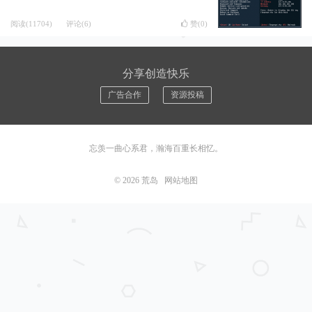
阅读(11704)
评论(6)
赞(
0
)
分享创造快乐
广告合作
资源投稿
忘羡一曲心系君，瀚海百重长相忆。
© 2026
荒岛
网站地图