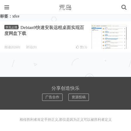
标签：xfce
Debian9快速安装远程桌面实现百
学无止境
度网盘下载
阅读(8260)
评论(9)
赞(
3
)
分享创造快乐
广告合作
资源投稿
相传胜利者肯定手持正义,那仅是因为正义可以被胜利者定义