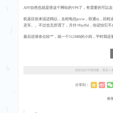
AFF自然也就是搭这个网站的VPS了，有需要的可以走
机器目前来说还阔以，去程电信pccw，联通iij，回程
灵车。。不过也无所谓了，月付+PayPal，你还怕它不
最后还请各位轻艹，就一个512MB的小鸡，平时我
未经允许不得转载：
荒岛
»
分享到：
标