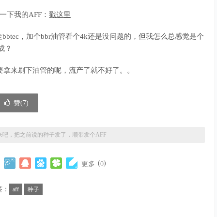
一下我的AFF：
戳这里
走bbtec，加个bbr油管看个4k还是没问题的，但我怎么总感觉是个
成？
还要拿来刷下油管的呢，流产了就不好了。。
赞(
7
)
来吧，把之前说的种子发了，顺带发个AFF
(
)
更多
0
签：
aff
种子