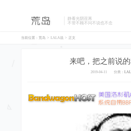
静看光阴荏苒
不管不顾不问不说也不念
当前位置：
荒岛
>
LALA说
>
正文
来吧，把之前说的
2019-04-11
分类：
LA