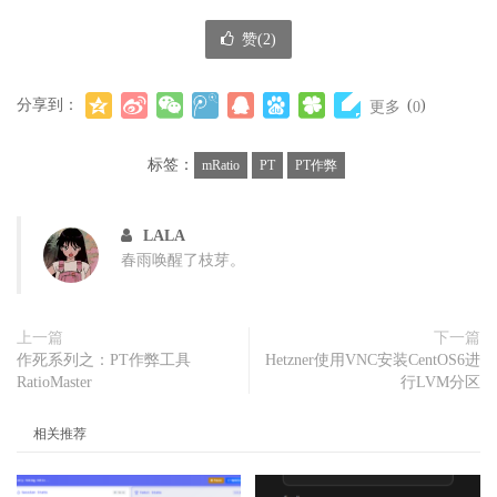
赞(
2
)
分享到：
(
)
更多
0
标签：
mRatio
PT
PT作弊
LALA
春雨唤醒了枝芽。
上一篇
下一篇
作死系列之：PT作弊工具
Hetzner使用VNC安装CentOS6进
RatioMaster
行LVM分区
相关推荐