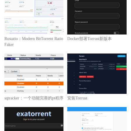
Rustatio：Modern BitTorrent Ratio
Docker部署Torrust新版本
Faker
sqtracker：一个功能完善的pt程序
安装Torrust