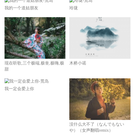
我的一个道姑朋友
玲珑
现在听歌,三个极端,极丧,极嗨,极
木桥小谣
甜
我一定会爱上你
没什么大不了（なんでもない
や）（女声翻唱remix）