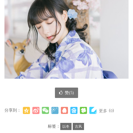
赞(
5
)
分享到：
(
)
更多
0
标签：
以冬
古风