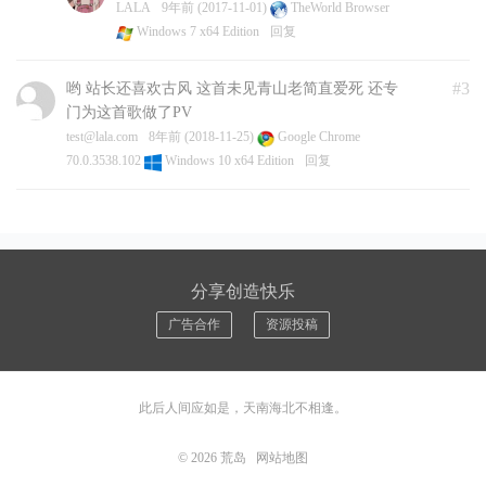
LALA
9年前 (2017-11-01)
TheWorld Browser
Windows 7 x64 Edition
回复
#3
哟 站长还喜欢古风 这首未见青山老简直爱死 还专
门为这首歌做了PV
test@lala.com
8年前 (2018-11-25)
Google Chrome
70.0.3538.102
Windows 10 x64 Edition
回复
分享创造快乐
广告合作
资源投稿
此后人间应如是，天南海北不相逢。
© 2026
荒岛
网站地图