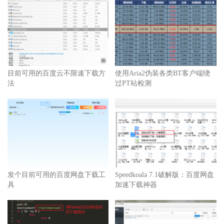
目前可用的百度云不限速下载方
使用Aria2伪装各类BT客户端绕
法
过PT站检测
发个目前可用的百度网盘下载工
Speedkoala 7.1破解版：百度网盘
具
加速下载神器