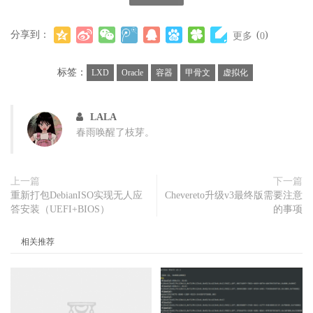
分享到：
(
)
更多
0
标签：
LXD
Oracle
容器
甲骨文
虚拟化
LALA
春雨唤醒了枝芽。
上一篇
下一篇
重新打包DebianISO实现无人应
Chevereto升级v3最终版需要注意
答安装（UEFI+BIOS）
的事项
相关推荐