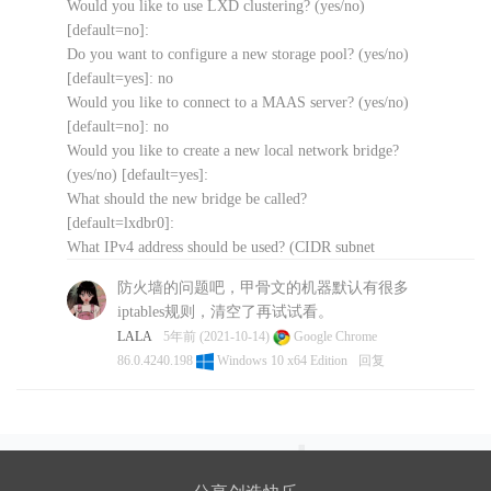
Would you like to use LXD clustering? (yes/no)
[default=no]:
Do you want to configure a new storage pool? (yes/no)
[default=yes]: no
Would you like to connect to a MAAS server? (yes/no)
[default=no]: no
Would you like to create a new local network bridge?
(yes/no) [default=yes]:
What should the new bridge be called?
[default=lxdbr0]:
What IPv4 address should be used? (CIDR subnet
notation, “auto” or “none”) [default=auto]:
防火墙的问题吧，甲骨文的机器默认有很多
What IPv6 address should be used? (CIDR subnet
iptables规则，清空了再试试看。
notation, “auto” or “none”) [default=auto]: none
LALA
5年前 (2021-10-14)
Google Chrome
Would you like the LXD server to be available over
86.0.4240.198
Windows 10 x64 Edition
回复
the network? (yes/no) [default=no]:
Would you like stale cached images to be updated
automatically? (yes/no) [default=yes]
Would you like a YAML “lxd init” preseed to be
printed? (yes/no) [default=no]:
root@armubuntu:~# lxc launch ubuntu:21.04