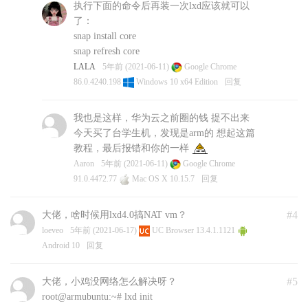
执行下面的命令后再装一次lxd应该就可以
了：
snap install core
snap refresh core
LALA
5年前 (2021-06-11)
Google Chrome
86.0.4240.198
Windows 10 x64 Edition
回复
我也是这样，华为云之前圈的钱 提不出来
今天买了台学生机，发现是arm的 想起这篇
教程，最后报错和你的一样
Aaron
5年前 (2021-06-11)
Google Chrome
91.0.4472.77
Mac OS X 10.15.7
回复
#4
大佬，啥时候用lxd4.0搞NAT vm？
loeveo
5年前 (2021-06-17)
UC Browser 13.4.1.1121
Android 10
回复
#5
大佬，小鸡没网络怎么解决呀？
root@armubuntu:~# lxd init