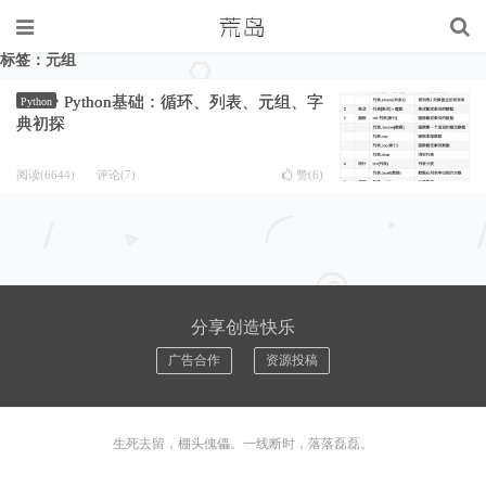
标签：元组
Python基础：循环、列表、元组、字
Python
典初探
阅读(6644)
评论(7)
赞(
6
)
分享创造快乐
广告合作
资源投稿
生死去留，棚头傀儡。一线断时，落落磊磊。