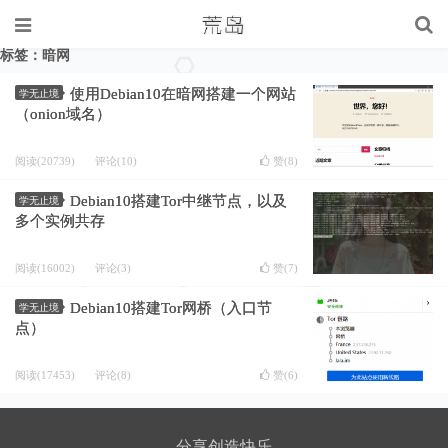
标签：暗网
使用Debian10在暗网搭建一个网站
学无止境
（onion域名）
阅读(20739)
评论(10)
赞(
8
)
Debian10搭建Tor中继节点，以及
学无止境
多个实例共存
阅读(16002)
评论(3)
赞(
7
)
Debian10搭建Tor网桥（入口节
学无止境
点）
阅读(17453)
评论(8)
赞(
6
)
分享创造快乐