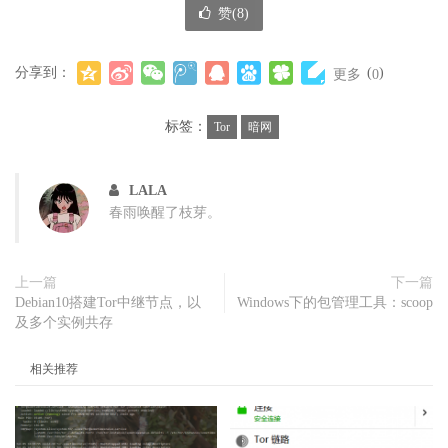
赞(
8
)
分享到：
(
)
更多
0
标签：
Tor
暗网
LALA
春雨唤醒了枝芽。
上一篇
下一篇
Debian10搭建Tor中继节点，以
Windows下的包管理工具：scoop
及多个实例共存
相关推荐