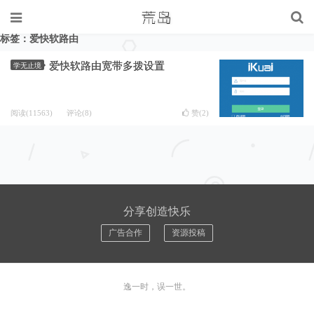
标签：爱快软路由
爱快软路由宽带多拨设置
学无止境
阅读(11563)
评论(8)
赞(
2
)
分享创造快乐
广告合作
资源投稿
逸一时，误一世。