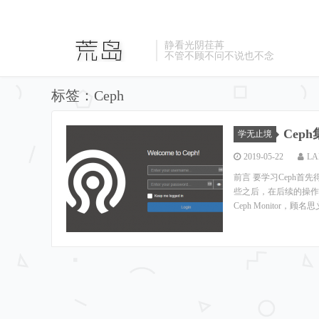
静看光阴荏苒
不管不顾不问不说也不念
标签：Ceph
Cep
学无止境
2019-05-22
LA
前言 要学习Ceph
些之后，在后续的操作
Ceph Monitor，顾