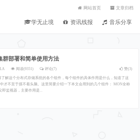
网站首页
文章归档
学无止境
资讯线报
音乐分享
h集群部署和简单使用方法
LA
阅读(9351)
评论(7)
赞(
3
)
首先得了解这个分布式存储系统的各个组件，每个组件的具体作用是什么，知道了这
中才不至于摸不着头脑。这里简要介绍一下本文会用到的几个组件： MON全称
名思义即监视器，主要作用是...