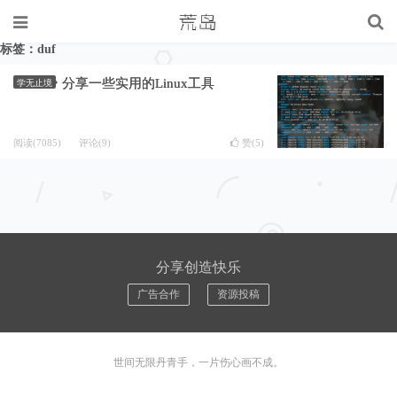
标签：duf
分享一些实用的Linux工具
学无止境
阅读(7085)
评论(9)
赞(
5
)
分享创造快乐
广告合作
资源投稿
世间无限丹青手，一片伤心画不成。