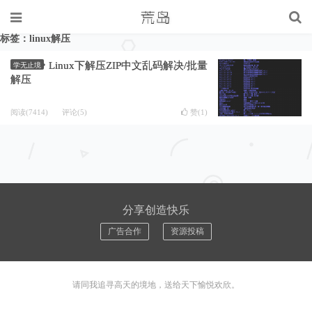
标签：linux解压
Linux下解压ZIP中文乱码解决/批量
学无止境
解压
阅读(7414)
评论(5)
赞(
1
)
分享创造快乐
广告合作
资源投稿
请同我追寻高天的境地，送给天下愉悦欢欣。