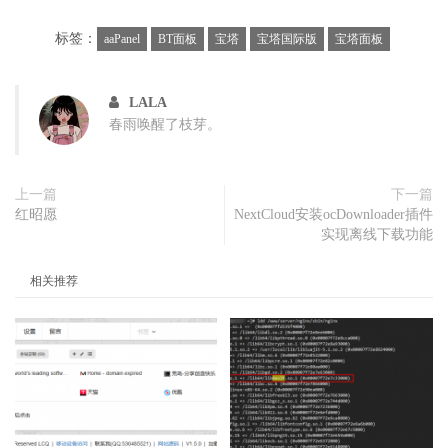
标签：
aaPanel
BT面板
宝塔
宝塔国际版
宝塔面板
LALA
春雨唤醒了枝芽。
上一篇
下一篇
红昭愿
NextCloud安装ocDownloader插件
实现离线下载功能
相关推荐