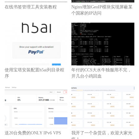
在线书签管理工具安装教程
Nginx增加GeoIP模块实现屏蔽某
个国家的IP访问
使用宝塔安装配置h5ai列目录程
年付的CCS大水牛独服用不完，
序
开几台小鸡回血
送20台免费的ONLY IPv6 VPS
我开了一个杂货店，欢迎大家光