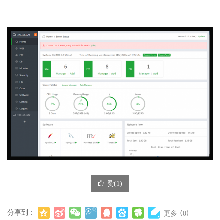
赞(
1
)
分享到：
(
)
更多
0