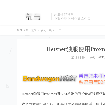
静看光阴荏苒
不管不顾不问不说也不念
当前位置：
荒岛
>
学无止境
>
正文
Hetzner独服使用Pr
2018-04-30
分类：
学无
Hetzner独服用Proxmox开NAT机器的整个配置
这套方案可行是可行，但是想拿来做销售的话，估计