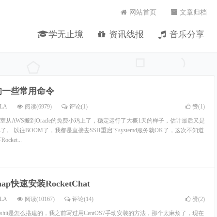
网站首页
文章归档
学无止境
资讯线报
音乐分享
p的一些常用命令
LA
阅读(6979)
评论(1)
赞(
1
)
从AWS搬到Oracle的免费小鸡上了，稳定运行了大概1天的样子，估计最后又是
了。 以往BOOM了，我都是直接去SSH重启下systemd服务就OK了，这次不知道
ket...
ap快速安装RocketChat
LA
阅读(10167)
评论(14)
赞(
2
)
shit是怎么搭建的，我之前写过用CentOS7手动安装的方法，那个太麻烦了，现在