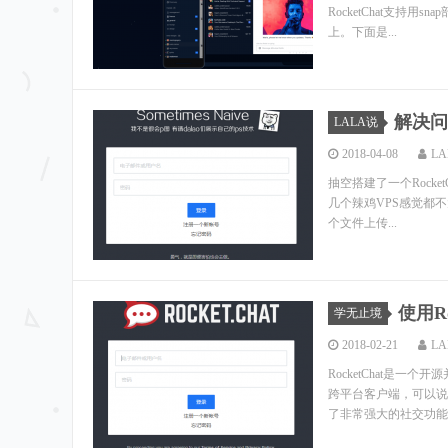
RocketChat支持用s
上。下面是...
解决问
LALA说
2018-04-08
LA
抽空搭建了一个RocketC
几个辣鸡VPS感觉都不
个文件上传...
使用R
学无止境
2018-02-21
LA
RocketChat是
跨平台客户端，可以说Ro
了非常强大的社交功能，