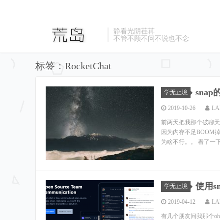
静看光阴荏苒
不管不顾不问不说也不念
标签：RocketChat
sna
学无止境
2019-10-26
LA
前两天把我那个破聊天室
因为内存不足BOOM掉
为啥不行。。 看了一下Roc
使用sn
学无止境
2019-04-12
LA
有几个朋友问我那个oh