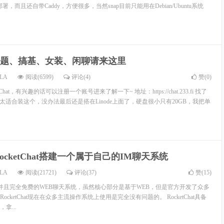
nap部署，而且还自带Caddy，方便很多，当然snap目前只能用在Debian/Ubuntu系统
题、搞基、女装、闲聊请来这里
LA
阅读(6599)
评论(4)
赞(
0
)
hat，有兴趣的话可以注册一个账号进来了解一下~ 地址：https://chat.233.fi 找了
太适合装这个，没办法最后还是搭在Linode上面了，硬盘很小只有20GB，我把单
ocketChat搭建一个属于自己的IM聊天系统
LA
阅读(21721)
评论(37)
赞(
15
)
一个开源并且完全免费的WEB聊天系统，虽然核心部分是基于WEB，但是官方开发了众多
cketChat现在在众多主流操作系统上使用是完全没有问题的。 RocketChat具备
拿...