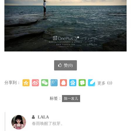
赞(
0
)
分享到：
(
)
更多
0
标签：
陈一发儿
LALA
春雨唤醒了枝芽。