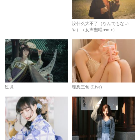
没什么大不了（なんでもない
や）（女声翻唱remix）
过境
理想三旬 (Live)