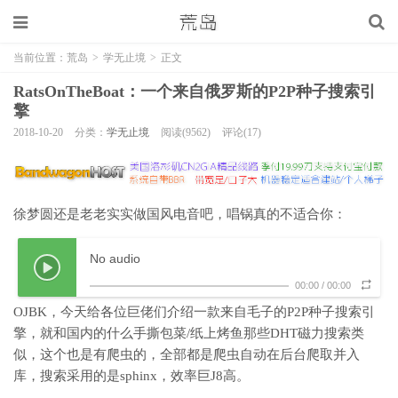
当前位置：
荒岛
>
学无止境
>
正文
RatsOnTheBoat：一个来自俄罗斯的P2P种子搜索引
擎
2018-10-20
分类：
学无止境
阅读(9562)
评论(17)
徐梦圆还是老老实实做国风电音吧，唱锅真的不适合你：
No audio
00:00
/
00:00
OJBK，今天给各位巨佬们介绍一款来自毛子的P2P种子搜索引
擎，就和国内的什么手撕包菜/纸上烤鱼那些DHT磁力搜索类
似，这个也是有爬虫的，全部都是爬虫自动在后台爬取并入
库，搜索采用的是sphinx，效率巨J8高。