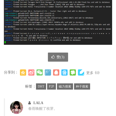
赞(
3
)
分享到：
(
)
更多
0
标签：
DHT
P2P
磁力搜索
种子搜索
LALA
春雨唤醒了枝芽。