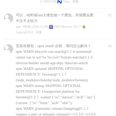
1.170623.026
Nokia
回复
#5
可以，啥时候lala大佬也做一个爬虫，外国爬虫爬
中文不太给力
god
8年前 (2018-12-04)
MIUI Browser 10.3.7
Android 8.0.0
回复
#6
安装依赖包：npm install 出错，请问怎么解决？
npm WARN lifecycle rats-search@1.1.4~postinstall:
cannot run in wd %s %s (wd=%s)rats-search@1.1.4
electron-builder install-app-deps /data/rats-search
npm WARN optional SKIPPING OPTIONAL
DEPENDENCY: fsevents@^1.2.7
(node_modules/chokidar/node_modules/fsevents):
npm WARN notsup SKIPPING OPTIONAL
DEPENDENCY: Unsupported platform for
fsevents@1.2.7: wanted {“os”:”darwin”,”arch”:”any”}
(current: {“os”:”linux”,”arch”:”x64″})
npm WARN @semantic-release/changelog@1.1.1
requires a peer of semantic-release@>=13.3.0 =13.0.0