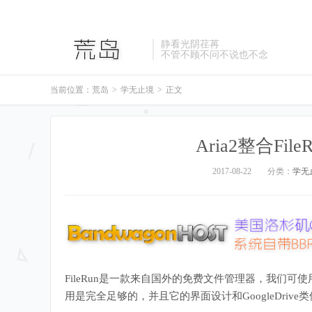
静看光阴荏苒
不管不顾不问不说也不念
当前位置：
荒岛
>
学无止境
>
正文
Aria2整合Fi
2017-08-22
分类：
学无
FileRun是一款来自国外的免费文件管理器，我们可使
用是完全足够的，并且它的界面设计和GoogleDri