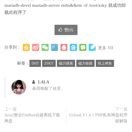
mariadb-devel mariadb-server redis&&rm -rf /root/zsky 就成功卸
载此程序了
赞(
0
)
分享到：
(
)
更多
0
标签：
DHT
ZSKY
磁力搜索
磁力链接
纸上烤鱼
LALA
春雨唤醒了枝芽。
上一篇
下一篇
Aria2整合FileRun自建离线下载
Ucloud V1.4.1 PHP私有网盘程序
网盘
破解版