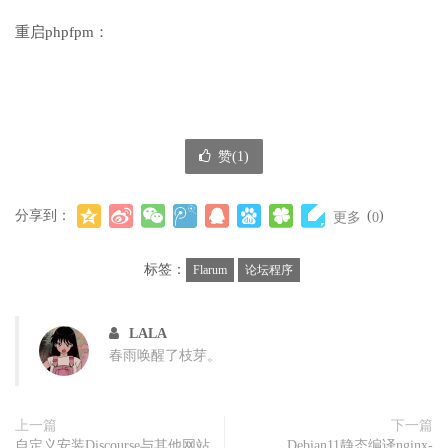
重启phpfpm：
赞(
1
)
分享到：
(
)
更多
0
标签：
Flarum
论坛程序
LALA
春雨唤醒了枝芽。
上一篇
下一篇
自定义安装Discourse与其他网站
Debian11静态编译nginx-