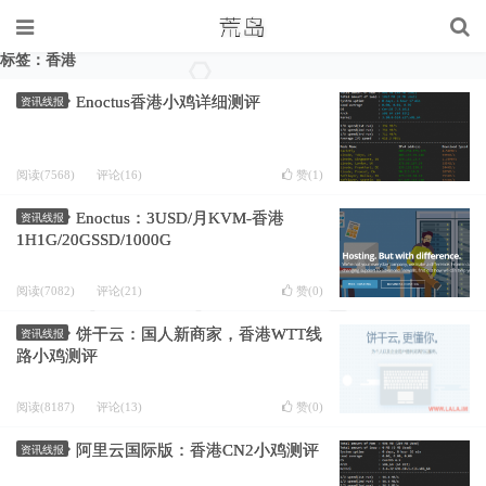
标签：香港
Enoctus香港小鸡详细测评
资讯线报
阅读(7568)
评论(16)
赞(
1
)
Enoctus：3USD/月KVM-香港
资讯线报
1H1G/20GSSD/1000G
阅读(7082)
评论(21)
赞(
0
)
饼干云：国人新商家，香港WTT线
资讯线报
路小鸡测评
阅读(8187)
评论(13)
赞(
0
)
阿里云国际版：香港CN2小鸡测评
资讯线报